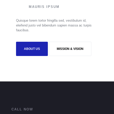
MAURIS IPSUM
Quisque lorem tortor fringilla sed, vestibulum id,
eleifend justo vel bibendum sapien massa ac turpis
faucibus.
ABOUT US
MISSION & VISION
CALL NOW